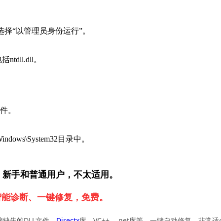
并选择“以管理员身份运行”。
。
ll.dll。
文件。
dows\System32目录中。
，新手和普通用户，不太适用。
智能诊断、一键修复，免费。
缺失的DLL文件、
Directx
库、VC++、.net库等，一键自动修复，非常