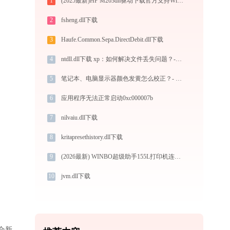
1
(2025最新)HP M203dn驱动下载官方支持Win10/Win11
2
fsheng.dll下载
3
Haufe.Common.Sepa.DirectDebit.dll下载
4
ntdll.dll下载 xp：如何解决文件丢失问题？-金山毒霸
5
笔记本、电脑显示器颜色发黄怎么校正？- 官方最新屏幕设置教程
6
应用程序无法正常启动0xc000007b
7
nilvaiu.dll下载
8
kritapresethistory.dll下载
9
(2026最新) WINBO超级助手155L打印机连接问题解决方法 -金山毒霸
10
jvm.dll下载
适合新