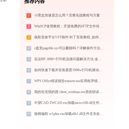
推荐内容
1
小黑盒加速器怎么用？完整实战教程与方案
2
WinSCP使用教程：开源免费的SFTP文件传输工具，运维必备远程管理利器
3
疯歌音效平台VST插件/补丁安装教程_如何加载插件效果包
4
c盘里pagefile.sys可以删除吗？详解操作方法与风险
5
实达BP-3000+打印机连接问题解决方法-金山毒霸
6
如何快速下载并安装惠普1008w打印机驱动：详细步骤解析
7
WPS Office错误报告transerr.exe应用程序错误0xc000000d解决方法
8
我的坦克我的团 client_weiduan.exe系统错误msvcr100.dll丢失如何解决
9
中望CAD ZWCAD.exe加载msvcr100.dll文件丢失处理办法
10
核桃编程 cc1plus.exe加载zlib1.dll文件丢失处理办法