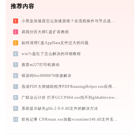
推荐内容
1
小黑盒加速器怎么加速游戏？全流程操作与节点选择指南
2
易我分区大师C盘扩容教程
3
如何清理C盘AppData文件过大的问题
4
win7c盘红了怎么解决的详细教程
5
惠普m227打印机驱动
6
错误码0xc000007b快速解决
7
迅读PDF大师辅助程序PDFRunningHelper.exe应用程序错误0xc0000017解决方法
8
广联达云计价 打开GCCP664.exe找不到gldtableview.dll怎么办
9
系统提示缺失glib-2.0-0.dll文件的解决方法
10
彩色记事 CNRetain.exe加载vcruntime140.dll文件丢失处理办法