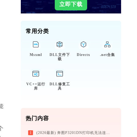
立即下载
常用分类
Msxml
DLL文件下
Directx
.net合集
载
VC++运行
DLL修复工
库
具
能
热门内容
个
1
(2026最新) 奔图P3201DN打印机无法连接？解决方法 -金山毒霸
，