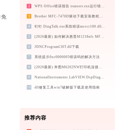
2
WPS Office错误报告 transerr.exe运行错误提示0xc000000d的解决办法
并免
3
Brother MFC-7470D驱动下载安装教程（Win10/Win11）
4
钉钉 DingTalk.exe系统错误msvcr100.dll丢失如何解决
5
(2026最新) 如何解决惠普M1218nfs MFP打印机连接问题？-金山毒霸
6
JDNCProgramCHT.dll下载
7
系统提示0xc0000005错误码的解决方法
8
(2026最新) 奔图M6202NW打印机连接问题如何解决？-金山毒霸
9
NationalInstruments.LabVIEW.DspDiagram.SimulationSupport.dll下载
10
dll修复工具win7破解版下载及使用指南
推荐内容