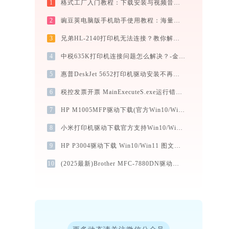
1
格式工厂入门教程：下载安装与视频音频转换详解
2
豌豆荚电脑版手机助手使用教程：海量应用一键发掘，电脑轻松管理安卓手机
3
兄弟HL-2140打印机无法连接？教你解决方法！-金山毒霸
4
中税635K打印机连接问题怎么解决？-金山毒霸
5
惠普DeskJet 5652打印机驱动安装不再难，跟着这些步骤一学就会
6
税控发票开票 MainExecuteS.exe运行错误提示0xc000000d的解决办法
7
HP M1005MFP驱动下载(官方Win10/Win11)
8
小米打印机驱动下载官方支持Win10/Win11
9
HP P3004驱动下载 Win10/Win11 图文安装教程
10
(2025最新)Brother MFC-7880DN驱动下载 Win11/Win10官方版