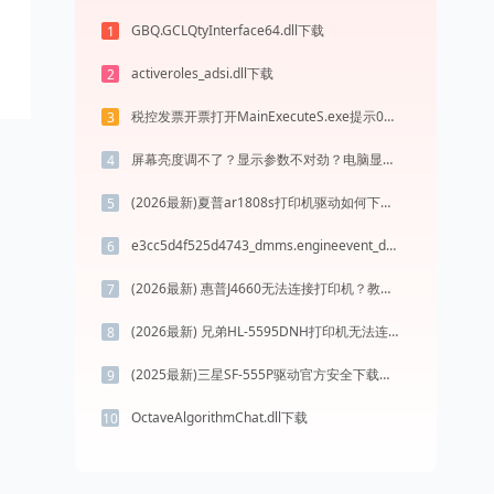
GBQ.GCLQtyInterface64.dll下载
1
activeroles_adsi.dll下载
2
税控发票开票打开MainExecuteS.exe提示0xc000000d错误码怎么办
3
屏幕亮度调不了？显示参数不对劲？电脑显示故障的官方最新解决教程兼容 Win10/11
4
(2026最新)夏普ar1808s打印机驱动如何下载安装？这里有你需要的所有信息
5
e3cc5d4f525d4743_dmms.engineevent_dummy.dll下载
6
(2026最新) 惠普J4660无法连接打印机？教你解决方法 -金山毒霸
7
(2026最新) 兄弟HL-5595DNH打印机无法连接？教你快速解决方法 - 金山毒霸
8
(2025最新)三星SF-555P驱动官方安全下载，兼容Win10/Win11系统
9
OctaveAlgorithmChat.dll下载
10