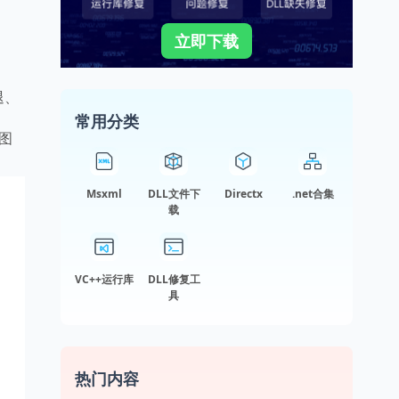
立即下载
退、
常用分类
图
Msxml
DLL文件下
Directx
.net合集
载
VC++运行库
DLL修复工
具
热门内容