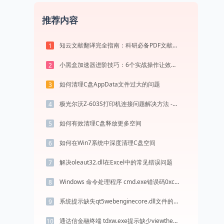
推荐内容
知云文献翻译完全指南：科研必备PDF文献翻译与双语对照阅读效率工具（2026最新）
1
小黑盒加速器进阶技巧：6个实战操作让效率翻倍
2
如何清理C盘AppData文件过大的问题
3
极光尔沃Z-603S打印机连接问题解决方法 -金山毒霸
4
如何有效清理C盘释放更多空间
5
如何在Win7系统中深度清理C盘空间
6
解决oleaut32.dll在Excel中的常见错误问题
7
Windows 命令处理程序 cmd.exe错误码0xc0000017处理办法
8
系统提示缺失qt5webenginecore.dll文件的解决方法
9
通达信金融终端 tdxw.exe提示缺少viewthem.dll文件的解决办法
10