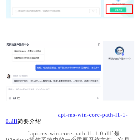
api-ms-win-core-path-l1-1-
0.dll
简要介绍
            `api-ms-win-core-path-l1-1-0.dll`是