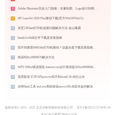
2
Adobe Illustrator完全入门指南：矢量绘图、Logo设计到商业插画的必备工具详解
3
HP LaserJet 1020 Plus驱动下载(官方Win10/Win11)
4
东芝2303am打印机连接问题解决方法-金山毒霸
5
baink2w64dll文件下载及安装指南
6
找不到惠普M603dn打印机驱动？这篇全面下载安装指南帮到你
7
错误码0xc000007b解决方法
8
WPS Office错误报告 transerr.exe运行错误提示0xc000000d的解决办法
9
迅雷影音 打开APlayer.exe找不到avutil-56.dll怎么办
10
光明flash工具 tool.exe系统错误msvcr100.dll丢失如何解决
版权所有© 2010 - 2026 北京灵豹智能科技有限公司
京ICP备2025133740号-18
关注“金山毒霸”微信公众号