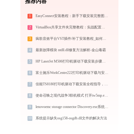
推荐内容
1
EasyConnect安装教程：新手下载安装完整图文步骤
2
VirtualBox共享文件夹完整教程：实战配置与故障排查
3
疯歌音效平台VST插件/补丁安装教程_如何加载插件效果包
4
最新故障模块 ntdll.dll修复方法解析-金山毒霸
5
HP LaserJet M506打印机驱动下载安装步骤详细解析，让安装更简单
6
富士施乐WorkCentre222打印机驱动下载与安装教程：新手也能轻松搞定
7
佳能TS8180打印机驱动下载安装全程指导，轻松解决打印问题
8
使命召唤之现代战争3联机模式 打开iw5mp.exe找不到steam_api.dll怎么办
9
lenovoemc storage connector Discovery.exe系统错误steam_api64.dll丢失如何解决
10
系统提示缺失osg158-osgdb.dll文件的解决方法