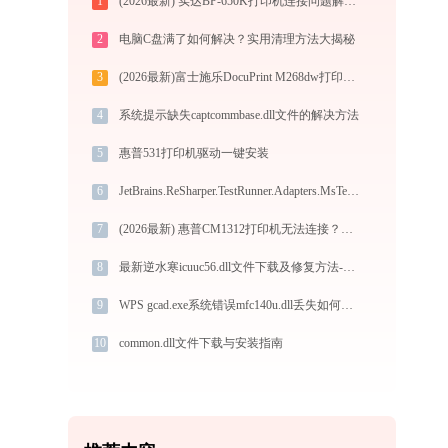
1
(2026最新) 实达BP-650K打印机连接问题解决方法 -金山毒霸
2
电脑C盘满了如何解决？实用清理方法大揭秘
3
(2026最新)富士施乐DocuPrint M268dw打印机驱动下载安装步骤详细解析，让安装更简单
4
系统提示缺失captcommbase.dll文件的解决方法
5
惠普531打印机驱动一键安装
6
JetBrains.ReSharper.TestRunner.Adapters.MsTest.Tasks.dll下载
7
(2026最新) 惠普CM1312打印机无法连接？请参考这篇文章 -金山毒霸
8
最新逆水寒icuuc56.dll文件下载及修复方法-金山毒霸
9
WPS gcad.exe系统错误mfc140u.dll丢失如何解决
10
common.dll文件下载与安装指南