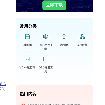
立即下载
常用分类
Msxml
Directx
DLL文件下
.net合集
载
VC++运行库
DLL修复工
具
DLL
等问
热门内容