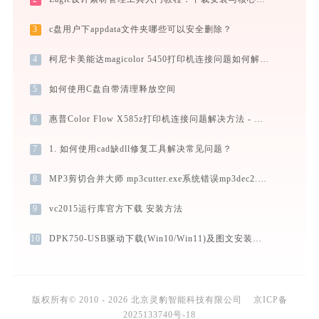
3
c盘用户下appdata文件夹哪些可以安全删除？
4
柯尼卡美能达magicolor 5450打印机连接问题如何解决？-金山毒霸
5
如何使用C盘自带清理释放空间
6
惠普Color Flow X585z打印机连接问题解决方法 - 金山毒霸
7
1. 如何使用cad缺dll修复工具解决常见问题？
8
MP3剪切合并大师 mp3cutter.exe系统错误mp3dec2.dll丢失如何解决
9
vc2015运行库官方下载 安装方法
10
DPK750-USB驱动下载(Win10/Win11)及图文安装教程
版权所有© 2010 - 2026 北京灵豹智能科技有限公司
京ICP备
2025133740号-18