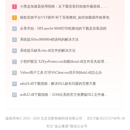
2
小黑盒加速器使用指南：从下载安装到加速外服游戏，免费版够用吗
3
疯歌音效平台VST插件/补丁安装教程_如何加载插件效果包
4
从零开始：HPLaserJet 9040打印机驱动的下载及安装流程
5
系统提示0xc000000e错误码的解决方法
6
系统提示缺失wke.dll文件的解决方法
7
小智护眼宝 XZEyeProtect.exe加载libcurl.dll文件丢失处理办法
8
Virbox用户工具 打开SSClient.exe找不到libdsl.dll怎么办
9
adui24.dll下载指南：解决DLL缺失问题的完整方案
10
acdb22.dll下载指南：32/64位系统官方免费版DLL文件修复教程
版权所有© 2010 - 2026 北京灵豹智能科技有限公司
京ICP备2025133740号-18
关注“金山毒霸”微信公众号