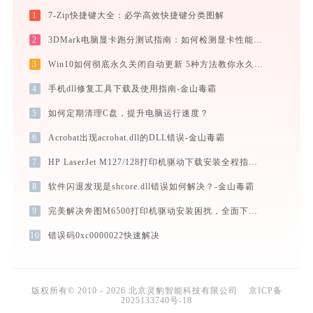
1
7-Zip快捷键大全：必学高效快捷键分类图解
2
3DMark电脑显卡跑分测试指南：如何检测显卡性能与看懂测试分数
3
Win10如何彻底永久关闭自动更新 5种方法教你永久关闭win10自动更新
4
手机dll修复工具下载及使用指南-金山毒霸
5
如何定期清理C盘，提升电脑运行速度？
6
Acrobat出现acrobat.dll的DLL错误-金山毒霸
7
HP LaserJet M127/128打印机驱动下载安装全程指导，轻松解决打印问题
8
软件闪退发现是shcore.dll错误如何解决？-金山毒霸
9
完美解决奔图M6500打印机驱动安装困扰，全面下载安装教程
10
错误码0xc0000022快速解决
版权所有© 2010 - 2026 北京灵豹智能科技有限公司
京ICP备
2025133740号-18