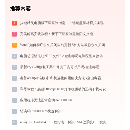
推荐内容
1
按键精灵电脑版下载安装指南：一键键盘鼠标模拟实现电脑自动办公与挂机
2
完美解码安装教程：新手下载安装完整图文指南
3
Win10如何彻底永久关闭自动更新 5种方法教你永久关闭win10自动更新
4
电脑总报错“缺少DLL文件”？金山毒霸电脑医生来救场
5
最新crys3.dll修复工具dll修复工具可以用吗-金山毒霸
6
惠普4500(标准版)打印机连接问题解决方法 -金山毒霸
7
详尽教程：惠普Officejet 6110打印机驱动的正确下载与安装方式
8
应用程序无法正常启动0xc000007b
9
错误码0xc000007b快速解决
10
uplay_r2_loader64.dll下载指南：解决32/64位系统DLL缺失问题（官方免费版）