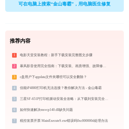
可在电脑上搜索“金山毒霸”，用电脑医生修复
推荐内容
1
电影天堂安装教程：新手下载安装完整图文步骤
2
暴风影音使用完全指南：下载安装、画质增强、故障修复与播放器对比
3
c盘用户下appdata文件夹哪些可以安全删除？
4
佳能iP4880打印机无法连接？教你解决方法 - 金山毒霸
5
三星SF-651P打印机驱动安装全攻略：从下载到安装完全教程
6
如何快速解决msvcp140.dll缺失问题
7
税控发票开票 MainExecuteS.exe错误码0xc000000d处理办法