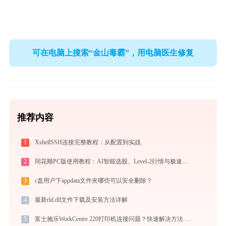
可在电脑上搜索“金山毒霸”，用电脑医生修复
推荐内容
1
XshellSSH连接完整教程：从配置到实战
2
同花顺PC版使用教程：AI智能选股、Level-2行情与极速交易一站式炒股指南
3
c盘用户下appdata文件夹哪些可以安全删除？
4
最新rld.dll文件下载及安装方法详解
5
富士施乐WorkCentre 220打印机连接问题？快速解决方法 -金山毒霸