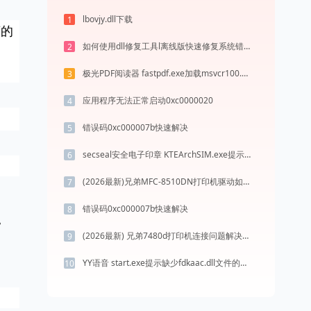
lbovjy.dll下载
1
序的
如何使用dll修复工具l离线版快速修复系统错误？
2
极光PDF阅读器 fastpdf.exe加载msvcr100.dll文件丢失处理办法
3
应用程序无法正常启动0xc0000020
4
错误码0xc000007b快速解决
5
secseal安全电子印章 KTEArchSIM.exe提示缺少dasfj_v1.2.dll文件的解决办法
6
(2026最新)兄弟MFC-8510DN打印机驱动如何下载安装？这里有你需要的所有信息
7
错误码0xc000007b快速解决
8
。
(2026最新) 兄弟7480d打印机连接问题解决方法-金山毒霸
9
YY语音 start.exe提示缺少fdkaac.dll文件的解决办法
10