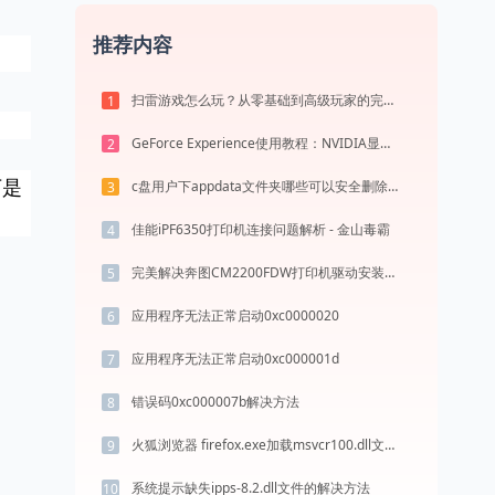
推荐内容
扫雷游戏怎么玩？从零基础到高级玩家的完全攻略（附必胜技巧）
1
GeForce Experience使用教程：NVIDIA显卡驱动更新与游戏优化录制完全指南
2
下是
c盘用户下appdata文件夹哪些可以安全删除？
3
佳能iPF6350打印机连接问题解析 - 金山毒霸
4
完美解决奔图CM2200FDW打印机驱动安装困扰，全面下载安装教程
5
应用程序无法正常启动0xc0000020
6
应用程序无法正常启动0xc000001d
7
错误码0xc000007b解决方法
8
火狐浏览器 firefox.exe加载msvcr100.dll文件丢失处理办法
9
系统提示缺失ipps-8.2.dll文件的解决方法
10