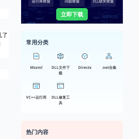
立即下载
乱了
常用分类
阅
Msxml
DLL文件下
Directx
.net合集
载
VC++运行库
DLL修复工
具
热门内容