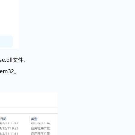
e.dll文件。
tem32
。