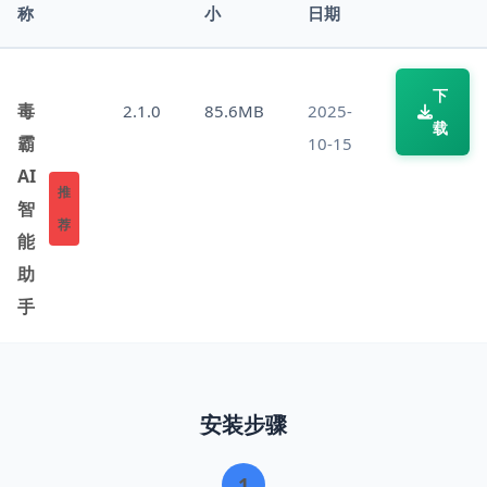
称
小
日期
下
毒
2.1.0
85.6MB
2025-
载
霸
10-15
AI
推
智
荐
能
助
手
安装步骤
1