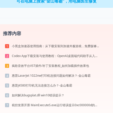
可在电脑上搜索“金山毒霸”，用电脑医生修复
推荐内容
小黑盒加速器使用指南：从下载安装到加速外服游戏，免费版够用吗
1
Codex App下载安装与使用教程：OpenAI桌面端代码助手从入门到高效协作
2
疯歌音效平台VST插件/补丁安装教程_如何加载插件效果包
3
惠普LaserJet 1022nw打印机连接问题如何解决？-金山毒霸
4
惠普J4580打印机无法连接怎么办？-金山毒霸
5
如何解决bugsplat.dll win10错误提示？
6
税控发票开票 MainExecuteS.exe运行错误提示0xc000000d的解决办法
7