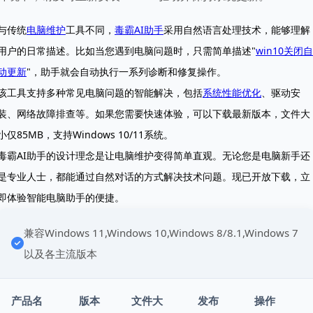
与传统
电脑维护
工具不同，
毒霸AI助手
采用自然语言处理技术，能够理解
用户的日常描述。比如当您遇到电脑问题时，只需简单描述"
win10关闭自
动更新
"，助手就会自动执行一系列诊断和修复操作。
该工具支持多种常见电脑问题的智能解决，包括
系统性能优化
、驱动安
装、网络故障排查等。如果您需要快速体验，可以下载最新版本，文件大
小仅85MB，支持Windows 10/11系统。
毒霸AI助手的设计理念是让电脑维护变得简单直观。无论您是电脑新手还
是专业人士，都能通过自然对话的方式解决技术问题。现已开放下载，立
即体验智能电脑助手的便捷。
兼容Windows 11,Windows 10,Windows 8/8.1,Windows 7
以及各主流版本
产品名
版本
文件大
发布
操作