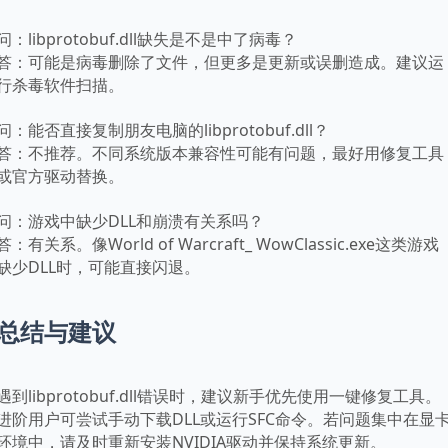
问：libprotobuf.dll缺失是不是中了病毒？

答：可能是病毒删除了文件，但更多是更新或误删造成。建议运
行杀毒软件扫描。

问：能否直接复制朋友电脑的libprotobuf.dll？

答：不推荐。不同系统版本兼容性可能有问题，最好用修复工具
或官方驱动替换。

问：游戏中缺少DLL和崩溃有关系吗？

答：有关系。像World of Warcraft_ WowClassic.exe这类游戏
缺少DLL时，可能直接闪退。
总结与建议
遇到libprotobuf.dll错误时，建议新手优先使用一键修复工具。
进阶用户可尝试手动下载DLL或运行SFC命令。若问题集中在显
环境中，请及时重新安装NVIDIA驱动并保持系统更新。