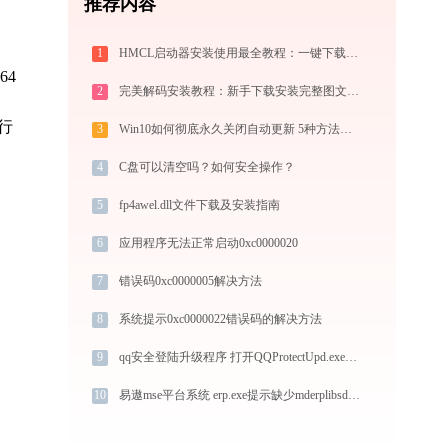
推荐内容
1
HMCL启动器安装使用最全教程：一键下载我的世界，轻松搞定Mod与Java配置
64
2
完美解码安装教程：新手下载安装完整图文指南
运行
3
Win10如何彻底永久关闭自动更新 5种方法教你永久关闭win10自动更新
4
C盘可以清空吗？如何安全操作？
5
fp4awel.dll文件下载及安装指南
6
应用程序无法正常启动0xc0000020
7
错误码0xc0000005解决方法
8
系统提示0xc0000022错误码的解决方法
9
qq安全登陆升级程序 打开QQProtectUpd.exe找不到msvcr100.dll怎么办
10
易遨mse平台系统 erp.exe提示缺少mderplibsdk.dll文件的解决办法