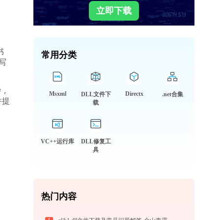
立即下载
书
常用分类
写
杂，
Msxml
Directx
DLL文件下
.net合集
并提
载
VC++运行库
DLL修复工
具
热门内容