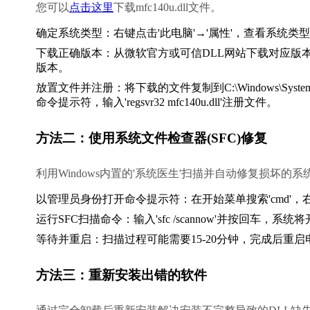
您可以
点击这里
下载mfc140u.dll文件。
确定系统类型：右键点击'此电脑'→'属性'，查看系统类型是32位
下载正确版本：从微软官方或可信DLL网站下载对应版本的mfc
版本。
放置文件并注册：将下载的文件复制到C:\Windows\System3
命令提示符，输入'regsvr32 mfc140u.dll'注册文件。
方法二：使用系统文件检查器(SFC)修复
利用Windows内置的'系统医生'扫描并自动修复损坏的系
以管理员身份打开命令提示符：在开始菜单搜索'cmd'，
运行SFC扫描命令：输入'sfc /scannow'并按回车
等待并重启：扫描过程可能需要15-20分钟，完成后重
方法三：重新安装出错的软件