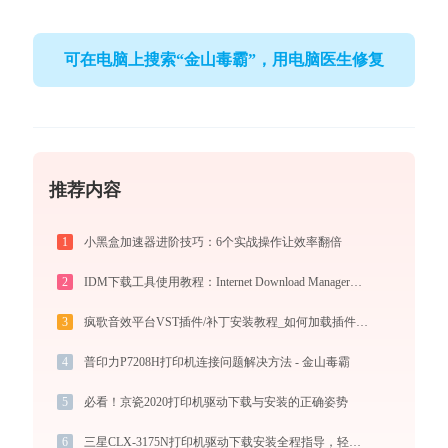
可在电脑上搜索“金山毒霸”，用电脑医生修复
推荐内容
1
小黑盒加速器进阶技巧：6个实战操作让效率翻倍
2
IDM下载工具使用教程：Internet Download Manager高速下载与视频抓取完全指南
3
疯歌音效平台VST插件/补丁安装教程_如何加载插件效果包
4
普印力P7208H打印机连接问题解决方法 - 金山毒霸
5
必看！京瓷2020打印机驱动下载与安装的正确姿势
6
三星CLX-3175N打印机驱动下载安装全程指导，轻松解决打印问题