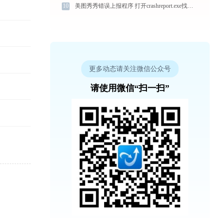
10
美图秀秀错误上报程序 打开crashreport.exe找不到dvacore.dll怎么办
更多动态请关注微信公众号
请使用微信“扫一扫”