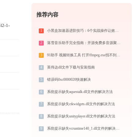
推荐内容
2-1-
1
小黑盒加速器进阶技巧：6个实战操作让效率翻倍
2
落雪音乐助手完全指南：开源免费多音源聚合音乐播放器的安装、配置与使用技巧（2026最新）
3
91助手 视频转换工具 打开ffmpeg.exe找不到avdevice-58.dll怎么办
4
英伟达dll文件下载与安装指南
5
错误码0xc0000020快速解决
6
系统提示缺失aquestalk.dll文件的解决方法
7
系统提示缺失ctkwidgets.dll文件的解决方法
8
系统提示缺失unityplayer.dll文件的解决方法
9
系统提示缺失vcruntime140_1.dll文件的解决方法