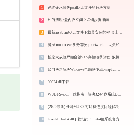
1
系统提示缺失portlib.dll文件的解决方法
2
如何清理c盘内存空间？详细步骤指南
3
最新msvbvm60.dll文件下载及安装教程-金山毒霸
4
魔搜 mosou.exe系统错误qt5network.dll丢失如何解决
5
植物大战僵尸融合版v3.5存档继承教程_数据备份与恢复方法
6
如何快速解决Windows电脑缺少zlibwapi.dll问题
7
00024.dll下载
8
WUDFSvc.dll下载指南：解决32/64位系统DLL缺失问题，官方免费安全修复
9
(2026最新) 佳能MX860打印机连接问题解决方法 - 金山毒霸
10
libssl-1_1-x64.dll下载指南：32/64位系统官方免费解决方案