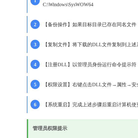
C:\Windows\SysWOW64
【备份操作】如果目标目录已存在同名文件，先将其重命名为a
【复制文件】将下载的DLL文件复制到上述
【注册DLL】以管理员身份运行命令提示符，输入'regsvr32
【权限设置】右键点击DLL文件→属性→安全，确保
【系统重启】完成上述步骤后重启计算机使
管理员权限提示