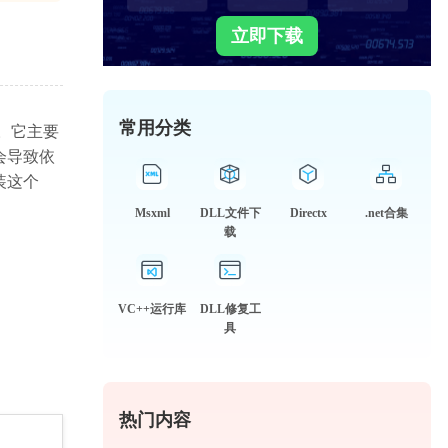
立即下载
常用分类
部分。它主要
会导致依
装这个
Msxml
DLL文件下
Directx
.net合集
载
VC++运行库
DLL修复工
具
热门内容