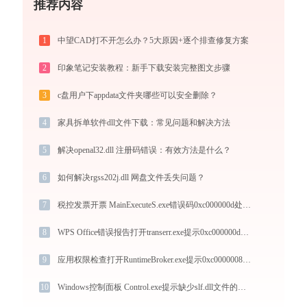
推荐内容
1
中望CAD打不开怎么办？5大原因+逐个排查修复方案
2
印象笔记安装教程：新手下载安装完整图文步骤
3
c盘用户下appdata文件夹哪些可以安全删除？
4
家具拆单软件dll文件下载：常见问题和解决方法
5
解决openal32.dll 注册码错误：有效方法是什么？
6
如何解决rgss202j.dll 网盘文件丢失问题？
7
税控发票开票 MainExecuteS.exe错误码0xc000000d处理办法
8
WPS Office错误报告打开transerr.exe提示0xc000000d错误码怎么办
9
应用权限检查打开RuntimeBroker.exe提示0xc0000008错误码怎么办
10
Windows控制面板 Control.exe提示缺少slf.dll文件的解决办法