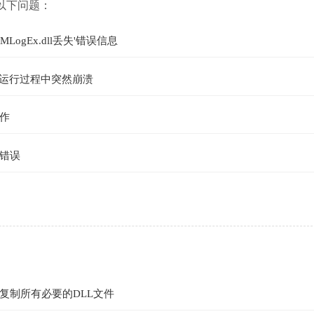
到以下问题：
LogEx.dll丢失'错误信息
运行过程中突然崩溃
作
错误
复制所有必要的DLL文件