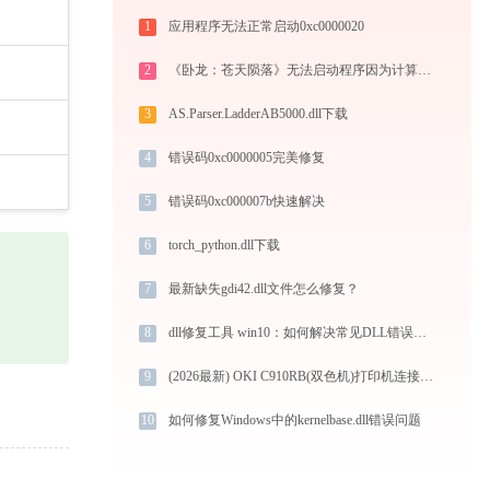
1
应用程序无法正常启动0xc0000020
2
《卧龙：苍天陨落》无法启动程序因为计算机丢失d3d12.dll怎么解决？五种修复方案实测有效！
3
AS.Parser.LadderAB5000.dll下载
4
错误码0xc0000005完美修复
5
错误码0xc000007b快速解决
6
torch_python.dll下载
7
最新缺失gdi42.dll文件怎么修复？
8
dll修复工具 win10：如何解决常见DLL错误问题
9
(2026最新) OKI C910RB(双色机)打印机连接问题如何解决？-金山毒霸
10
如何修复Windows中的kernelbase.dll错误问题