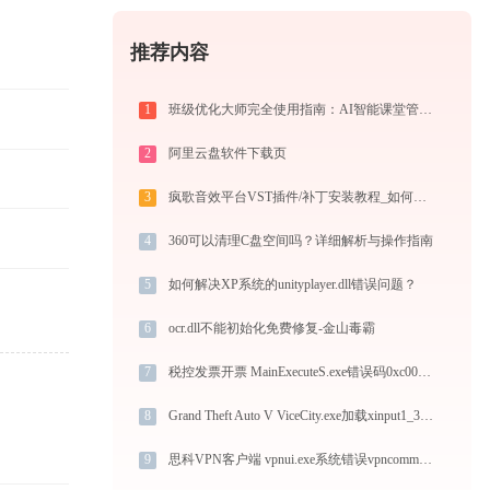
推荐内容
1
班级优化大师完全使用指南：AI智能课堂管理的注册、实操与效率提升全攻略（2026最新）
2
阿里云盘软件下载页
3
疯歌音效平台VST插件/补丁安装教程_如何加载插件效果包
4
360可以清理C盘空间吗？详细解析与操作指南
5
如何解决XP系统的unityplayer.dll错误问题？
6
ocr.dll不能初始化免费修复-金山毒霸
7
税控发票开票 MainExecuteS.exe错误码0xc000000d处理办法
8
Grand Theft Auto V ViceCity.exe加载xinput1_3.dll文件丢失处理办法
9
思科VPN客户端 vpnui.exe系统错误vpncommoncrypt.dll丢失如何解决