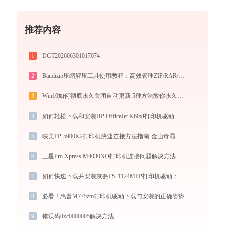
推荐内容
1
DGT202606301017074
2
Bandizip压缩解压工具使用教程：高效管理ZIP/RAR/7Z等30+格式的免费压缩神器
3
Win10如何彻底永久关闭自动更新 5种方法教你永久关闭win10自动更新
4
如何轻松下载和安装HP OfficeJet K60xi打印机驱动？跟着这篇指南走
5
映美FP-5900K2打印机快速连接方法指南-金山毒霸
6
三星Pro Xpress M4030ND打印机连接问题解决方法 -金山毒霸
7
如何快速下载并安装京瓷FS-1124MFP打印机驱动：详细步骤解析
8
必看！惠普M775zm打印机驱动下载与安装的正确姿势
9
错误码0xc0000005解决方法