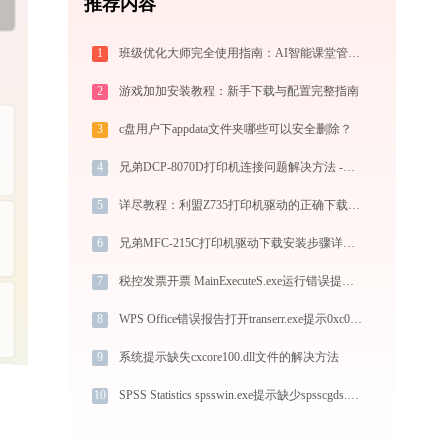
推荐内容
1
班级优化大师完全使用指南：AI智能课堂管理的注册、实操与效率提升全攻略（2026最新）
2
游戏加加安装教程：新手下载与配置完整指南
3
c盘用户下appdata文件夹哪些可以安全删除？
4
兄弟DCP-8070D打印机连接问题解决方法 -金山毒霸
5
详尽教程：利盟Z735打印机驱动的正确下载与安装方式
6
兄弟MFC-215C打印机驱动下载安装步骤详细解析，让安装更简单
7
税控发票开票 MainExecuteS.exe运行错误提示0xc000000d的解决办法
8
WPS Office错误报告打开transerr.exe提示0xc000000d错误码怎么办
9
系统提示缺失cxcore100.dll文件的解决方法
10
SPSS Statistics spsswin.exe提示缺少spsscgds.dll文件的解决办法