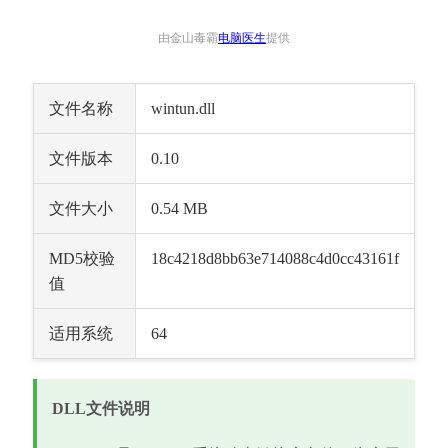
由金山毒霸
电脑医生
提供
文件名称
wintun.dll
文件版本
0.10
文件大小
0.54 MB
MD5校验
18c4218d8bb63e714088c4d0cc43161f
值
适用系统
64
DLL文件说明