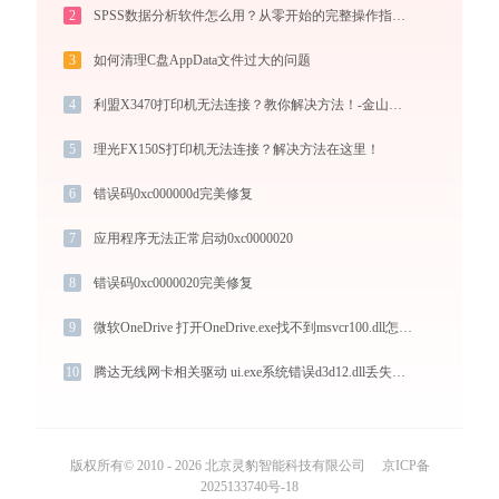
2
SPSS数据分析软件怎么用？从零开始的完整操作指南（附实战案例）
3
如何清理C盘AppData文件过大的问题
4
利盟X3470打印机无法连接？教你解决方法！-金山毒霸
5
理光FX150S打印机无法连接？解决方法在这里！
6
错误码0xc000000d完美修复
7
应用程序无法正常启动0xc0000020
8
错误码0xc0000020完美修复
9
微软OneDrive 打开OneDrive.exe找不到msvcr100.dll怎么办
10
腾达无线网卡相关驱动 ui.exe系统错误d3d12.dll丢失如何解决
版权所有© 2010 - 2026 北京灵豹智能科技有限公司
京ICP备
2025133740号-18