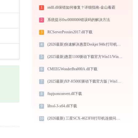
1
ntdll.dll保错如何修复？详细指南-金山毒霸
2
系统提示0xc0000006错误码的解决方法
3
RCServerProxies2017.dll下载
4
(2026最新)快速解决惠普Deskjet 948c打印机驱动安装问题，这篇文章告诉你方法
5
(2025最新)惠普1100驱动下载官方Win11/Win10兼容
6
CMEEGWonderBra000A.dll下载
7
(2025最新)XP-H500E驱动下载官方版 | Win10/Win11兼容
8
fispjsonconvert.dll下载
9
libssl-3-x64.dll下载
10
(2026最新) 三星SCX-4623FH打印机连接问题解决办法