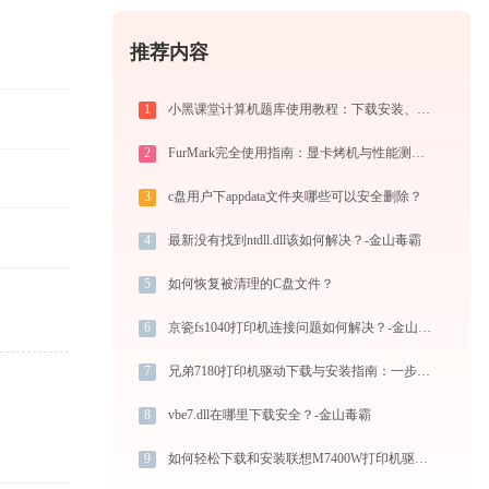
推荐内容
1
小黑课堂计算机题库使用教程：下载安装、模拟考试与高效刷题全攻略
2
FurMark完全使用指南：显卡烤机与性能测试从入门到精通（2026最新）
3
c盘用户下appdata文件夹哪些可以安全删除？
4
最新没有找到ntdll.dll该如何解决？-金山毒霸
5
如何恢复被清理的C盘文件？
6
京瓷fs1040打印机连接问题如何解决？-金山毒霸
7
兄弟7180打印机驱动下载与安装指南：一步步教您操作
8
vbe7.dll在哪里下载安全？-金山毒霸
9
如何轻松下载和安装联想M7400W打印机驱动？跟着这篇指南走