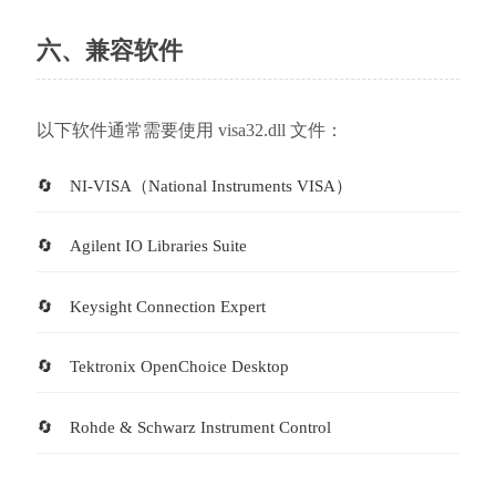
六、兼容软件
以下软件通常需要使用 visa32.dll 文件：
NI-VISA（National Instruments VISA）
Agilent IO Libraries Suite
Keysight Connection Expert
Tektronix OpenChoice Desktop
Rohde & Schwarz Instrument Control