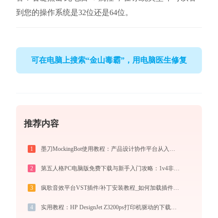
到您的操作系统是32位还是64位。
可在电脑上搜索“金山毒霸”，用电脑医生修复
推荐内容
1
墨刀MockingBot使用教程：产品设计协作平台从入门到精通
2
第五人格PC电脑版免费下载与新手入门攻略：1v4非对称竞技的极致体验
3
疯歌音效平台VST插件/补丁安装教程_如何加载插件效果包
4
实用教程：HP DesignJet Z3200ps打印机驱动的下载与安装技巧