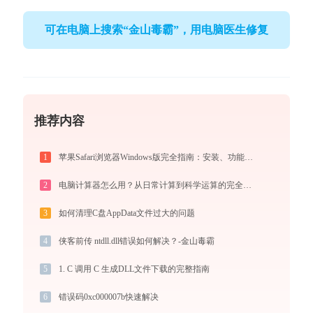
可在电脑上搜索“金山毒霸”，用电脑医生修复
推荐内容
1
苹果Safari浏览器Windows版完全指南：安装、功能与进阶使用技巧全攻略（2026最新）
2
电脑计算器怎么用？从日常计算到科学运算的完全指南（附隐藏功能）
3
如何清理C盘AppData文件过大的问题
4
侠客前传 ntdll.dll错误如何解决？-金山毒霸
5
1. C 调用 C 生成DLL文件下载的完整指南
6
错误码0xc000007b快速解决