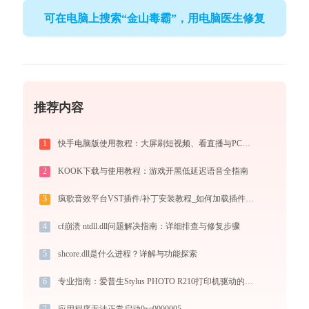
可在电脑上搜索“金山毒霸”，用电脑医生修复
推荐内容
1
快手电脑版使用教程：大屏刷短视频、看直播与PC直播伴侣一站式指南
2
KOOK下载与使用教程：游戏开黑低延迟语音全指南
3
疯歌音效平台VST插件/补丁安装教程_如何加载插件效果包
4
cf崩溃 ntdll.dll问题解决指南：详细排查与修复步骤
5
shcore.dll是什么进程？详解与功能探索
6
专业指南：爱普生Stylus PHOTO R210打印机驱动的下载与安装步骤详解