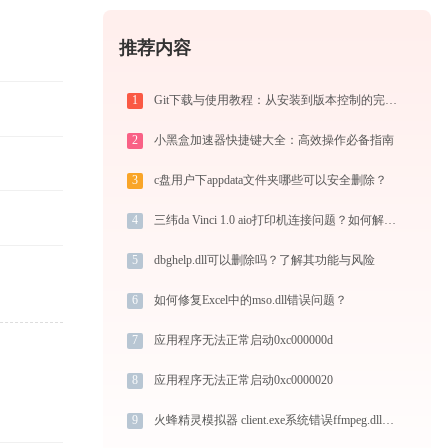
推荐内容
1
Git下载与使用教程：从安装到版本控制的完整指南
2
小黑盒加速器快捷键大全：高效操作必备指南
3
c盘用户下appdata文件夹哪些可以安全删除？
4
三纬da Vinci 1.0 aio打印机连接问题？如何解决？-金山毒霸
5
dbghelp.dll可以删除吗？了解其功能与风险
6
如何修复Excel中的mso.dll错误问题？
7
应用程序无法正常启动0xc000000d
8
应用程序无法正常启动0xc0000020
9
火蜂精灵模拟器 client.exe系统错误ffmpeg.dll丢失如何解决