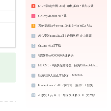
1
(2026最新)奔图3305打印机驱动下载与安装教程：新手也能轻松搞定
2
GcBrepModeler.dll下载
3
系统提示缺失msvcr100.dll文件的解决方法
4
怎么安装normaliz.dll？详细教程-金山毒霸
5
chrome_elf.dll下载
6
错误码0xc0000020快速解决
7
MSXML 4.0缺失报错修复 - 解决Office/Adobe软件无法运行问题
8
应用程序无法正常启动0xc000007b
9
libwinpthread-1.dll下载指南：解决DLL缺失问题的完整方案（适用于Win10/Win11）
10
dll修复工具 金山：如何快速解决DLL文件缺失问题？