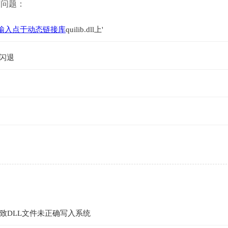
下问题：
输入点于动态链接库
quilib.dll上'
闪退
致DLL文件未正确写入系统