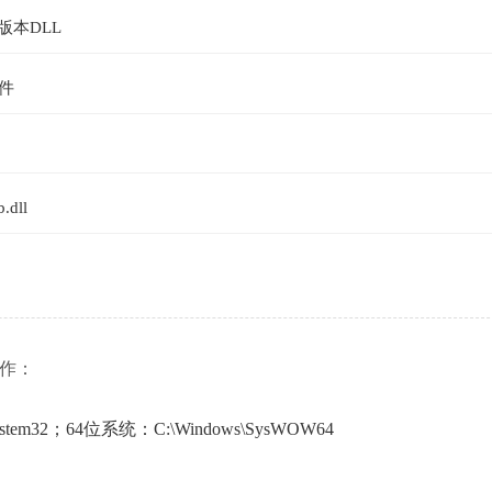
版本DLL
件
dll
操作：
em32；64位系统：C:\Windows\SysWOW64