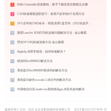
1
HiBit Uninstaller安装教程：新手下载安装完整图文步骤
2
CAD快速看图进阶技巧：老用户必学的6个实用方法
3
10个必学的CMD命令：彻底清理C盘空间（2025实战手册）
4
惠普LaserJet 3030打印机连接问题解决方法 - 金山毒霸
5
理光SP110Q快速连接方法-金山毒霸
6
dbghelp.dll异常错误：如何快速解决？
7
错误码0xc0000022解决方法
8
系统提示0xc0000005错误码的解决方法
9
系统提示缺失swscale-2.dll文件的解决方法
10
中国电信闪讯 loader.exe系统错误gui.dll丢失如何解决
版权所有© 2010 - 2026 北京灵豹智能科技有限公司
京ICP备2025133740号-18