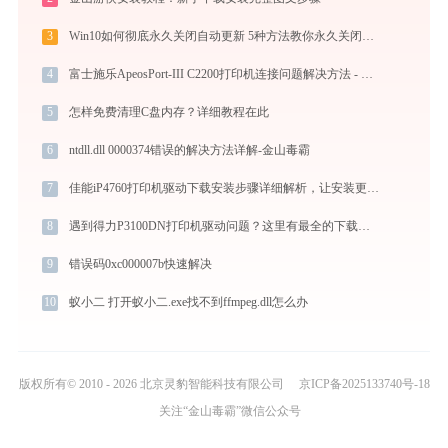
3
Win10如何彻底永久关闭自动更新 5种方法教你永久关闭win10自动更新
4
富士施乐ApeosPort-III C2200打印机连接问题解决方法 - 金山毒霸
5
怎样免费清理C盘内存？详细教程在此
6
ntdll.dll 0000374错误的解决方法详解-金山毒霸
7
佳能iP4760打印机驱动下载安装步骤详细解析，让安装更简单
8
遇到得力P3100DN打印机驱动问题？这里有最全的下载及安装指导
9
错误码0xc000007b快速解决
10
蚁小二 打开蚁小二.exe找不到ffmpeg.dll怎么办
版权所有© 2010 - 2026 北京灵豹智能科技有限公司
京ICP备2025133740号-18
关注“金山毒霸”微信公众号