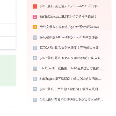
1
(2026最新) 富士施乐ApeosPort-V C3375打印机无法连接？教你解决方法！-金山毒霸
2
如何解决repair.dll找不到指定的模块错误？
3
无线宽带客户端程序 App.exe系统错误altova.dll丢失如何解决
4
多玩模拟器 ME.exe加载msvcp100.dll文件丢失处理办法
5
IOTCAPIs.dll 丢失怎么修复？完整解决方案
6
(2025最新)兄弟DCP-L2508DW驱动下载(Win10/Win11)图文安装教程
7
mfc110u.dll下载指南：32/64位系统官方免费下载与修复方法
8
SafeEngine.dll下载指南：解决DLL缺失问题的完整方案
9
(2026最新)一文带你了解如何下载及安装利盟CX725de打印机驱动
10
(2025最新)奔图M6709D驱动下载官方Win10/Win11