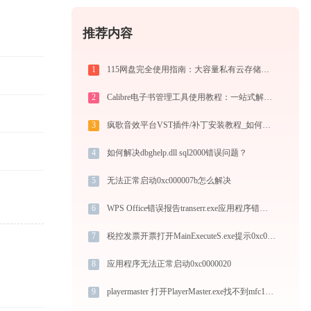
推荐内容
1
115网盘完全使用指南：大容量私有云存储的注册、管理与分享全攻略（2026最新）
2
Calibre电子书管理工具使用教程：一站式解决电子书格式转换、元数据管理与设备同步
3
疯歌音效平台VST插件/补丁安装教程_如何加载插件效果包
4
如何解决dbghelp.dll sql2000错误问题？
5
无法正常启动0xc000007b怎么解决
6
WPS Office错误报告transerr.exe应用程序错误0xc000000d解决方法
7
税控发票开票打开MainExecuteS.exe提示0xc000000d错误码怎么办
8
应用程序无法正常启动0xc0000020
9
playermaster 打开PlayerMaster.exe找不到mfc120u.dll怎么办