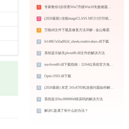
1
专家教你3步排查Win7升级Win10失败难题，告别手动操作
2
(2026最新) 佳能imageCLASS MF211打印机连接问题-金山毒霸
3
万能dll文件下载及修复方法详解 - 金山毒霸
4
fe148b7a5fadf62d_sheela.rendervalues.dll下载
5
系统提示缺失pbvm90.dll文件的解决方法
6
msvbvm60.dll下载指南：32/64位系统官方免费下载与安装教程
7
Optis.OSD.dll下载
8
(2026最新) 东芝 241s打印机连接问题如何解决？-金山毒霸
9
系统提示0xc000000d错误码的解决方法
10
解决C盘满了有什么好办法？