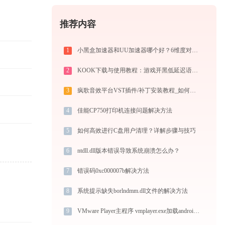
推荐内容
1
小黑盒加速器和UU加速器哪个好？6维度对比指南
2
KOOK下载与使用教程：游戏开黑低延迟语音全指南
3
疯歌音效平台VST插件/补丁安装教程_如何加载插件效果包
4
佳能CP750打印机连接问题解决方法
5
如何高效进行C盘用户清理？详解步骤与技巧
6
ntdll.dll版本错误导致系统崩溃怎么办？
7
错误码0xc000007b解决方法
8
系统提示缺失borlndmm.dll文件的解决方法
9
VMware Player主程序 vmplayer.exe加载androidassisthelper.dll文件丢失处理办法