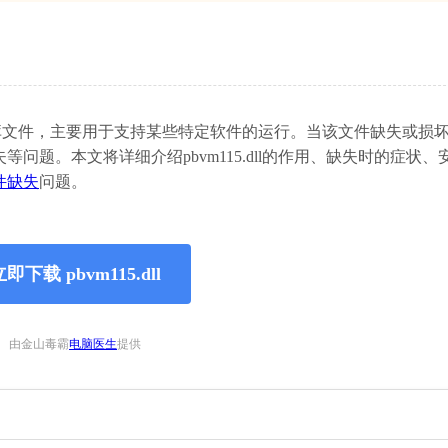
链接库文件，主要用于支持某些特定软件的运行。当该文件缺失或损
题。本文将详细介绍pbvm115.dll的作用、缺失时的症状、
件缺失
问题。
即下载 pbvm115.dll
由金山毒霸
电脑医生
提供