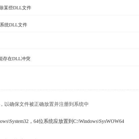
除某些DLL文件
系统DLL文件
能存在DLL冲突
循特定步骤，以确保文件被正确放置并注册到系统中
System32，64位系统应放置到C:\Windows\SysWOW64