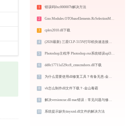
1
错误码0xc000007b解决方法
2
Gno.Modules.OTObaseElements.RcSelectionModel.Interface.dll下载
3
cplex2010.dll下载
4
(2026最新) 三星CLP-515N打印机快速连接指南
5
Photoshop主程序 Photoshop.exe系统错误upl32.dll丢失如何解决
6
dd0c17711a529cc8_cmncmdsres.dll下载
7
为什么需要使用dll修复工具？有备无患-金山毒霸
8
vb怎么制作dll文件下载？-金山毒霸
9
解决versioncue.dll mac错误：常见问题与修复指南
10
系统提示缺失tinyxml.dll文件的解决方法