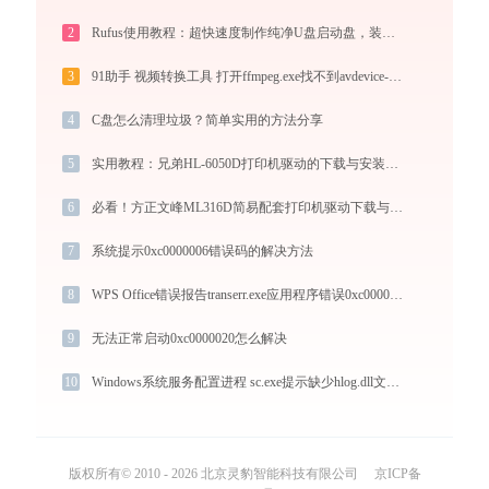
2
Rufus使用教程：超快速度制作纯净U盘启动盘，装机必备免费工具
3
91助手 视频转换工具 打开ffmpeg.exe找不到avdevice-58.dll怎么办
4
C盘怎么清理垃圾？简单实用的方法分享
5
实用教程：兄弟HL-6050D打印机驱动的下载与安装技巧
6
必看！方正文峰ML316D简易配套打印机驱动下载与安装的正确姿势
7
系统提示0xc0000006错误码的解决方法
8
WPS Office错误报告transerr.exe应用程序错误0xc000000d解决方法
9
无法正常启动0xc0000020怎么解决
10
Windows系统服务配置进程 sc.exe提示缺少hlog.dll文件的解决办法
版权所有© 2010 - 2026 北京灵豹智能科技有限公司
京ICP备