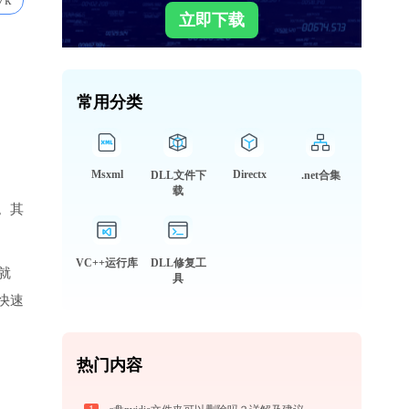
7k
立即下载
常用分类
Msxml
Directx
DLL文件下
.net合集
载
。其
VC++运行库
DLL修复工
件就
具
快速
热门内容