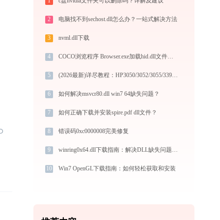
1
c盘nvidia文件夹可以删除吗？详解及建议
2
电脑找不到sechost.dll怎么办？一站式解决方法
3
nvml.dll下载
4
COCO浏览程序 Browser.exe加载hid.dll文件丢失处理办法
5
(2026最新)详尽教程：HP3050/3052/3055/3390打印机驱动的正确下载与安装方式
6
如何解决msvcr80.dll win7 64缺失问题？
7
如何正确下载并安装spire.pdf dll文件？
8
错误码0xc0000008完美修复
9
winring0x64.dll下载指南：解决DLL缺失问题的完整方案（32/64位系统通用）官方免费版
10
Win7 OpenGL下载指南：如何轻松获取和安装