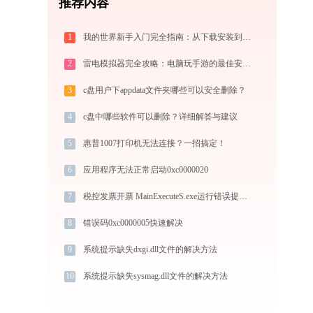
推荐内容
1
我的世界新手入门完全指南：从下载安装到生存第一天，一篇讲透
2
雷电模拟器完全攻略：电脑玩手游的最佳安卓模拟器下载安装与优化配置指南
3
c盘用户下appdata文件夹哪些可以安全删除？
4
c盘中哪些软件可以删除？详细解答与建议
5
惠普1007打印机无法连接？一招搞定！
6
应用程序无法正常启动0xc0000020
7
税控发票开票 MainExecuteS.exe运行错误提示0xc000000d的解决办法
8
错误码0xc0000005快速解决
9
系统提示缺失dxgi.dll文件的解决方法
10
系统提示缺失sysmag.dll文件的解决方法