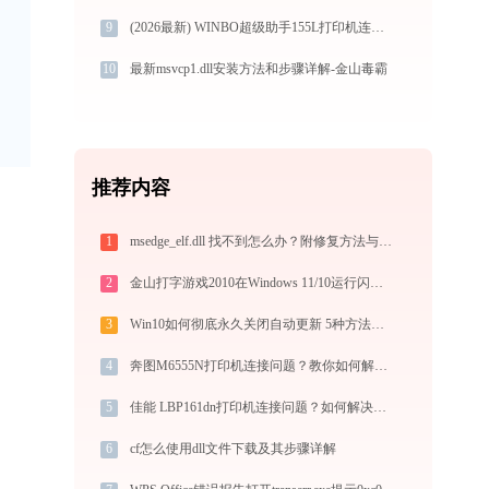
9
(2026最新) WINBO超级助手155L打印机连接问题解决方法 -金山毒霸
10
最新msvcp1.dll安装方法和步骤详解-金山毒霸
推荐内容
1
msedge_elf.dll 找不到怎么办？附修复方法与下载处理步骤
2
金山打字游戏2010在Windows 11/10运行闪退？官方修复教程
3
Win10如何彻底永久关闭自动更新 5种方法教你永久关闭win10自动更新
4
奔图M6555N打印机连接问题？教你如何解决 -金山毒霸
5
佳能 LBP161dn打印机连接问题？如何解决？-金山毒霸
6
cf怎么使用dll文件下载及其步骤详解