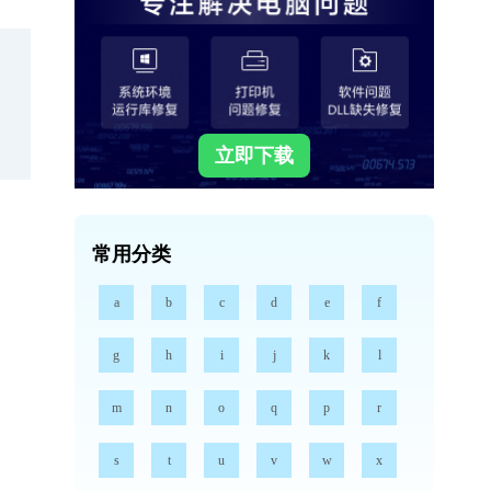
立即下载
常用分类
a
b
c
d
e
f
g
h
i
j
k
l
m
n
o
q
p
r
s
t
u
v
w
x