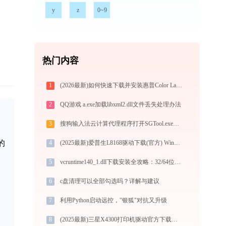
y
z
0~9
热门内容
1
(2026最新)如何快速下载并安装惠普Color LaserJet Pro MFP M477fnw打印机驱动：详细步骤解析
2
QQ游戏 a.exe加载libxml2.dll文件丢失处理办法
3
搜狗输入法云计算代理程序打开SGTool.exe提示0xc0000096错误码怎么办
的
4
(2025最新)爱普生L8168驱动下载(官方) Win10/Win11支持
5
vcruntime140_1.dll下载安装全攻略：32/64位系统官方免费版安全获取指南
6
c盘清理可以全部勾选吗？详解与建议
7
利用Python启动远控，"银狐"对抗又升级
8
(2025最新)三星X4300打印机驱动官方下载，兼容Win10/Win11安全安装