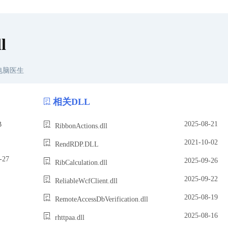
l
电脑医生
相关DLL
2025-08-21
B
RibbonActions.dll
2021-10-02
RendRDP.DLL
27
2025-09-26
RibCalculation.dll
2025-09-22
ReliableWcfClient.dll
2025-08-19
RemoteAccessDbVerification.dll
2025-08-16
rhttpaa.dll