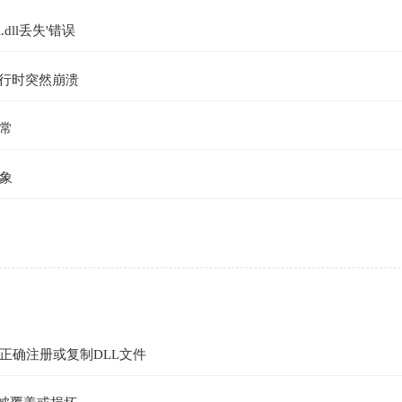
.dll丢失'错误
行时突然崩溃
常
象
正确注册或复制DLL文件