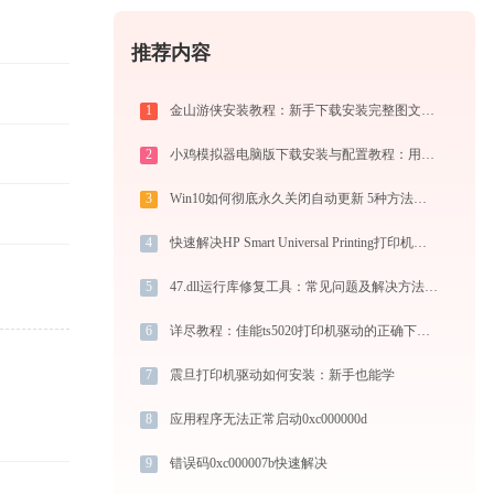
推荐内容
1
金山游侠安装教程：新手下载安装完整图文步骤
2
小鸡模拟器电脑版下载安装与配置教程：用电脑重温经典街机与掌机游戏
3
Win10如何彻底永久关闭自动更新 5种方法教你永久关闭win10自动更新
4
快速解决HP Smart Universal Printing打印机驱动安装问题，这篇文章告诉你方法
5
47.dll运行库修复工具：常见问题及解决方法详解
6
详尽教程：佳能ts5020打印机驱动的正确下载与安装方式
7
震旦打印机驱动如何安装：新手也能学
8
应用程序无法正常启动0xc000000d
9
错误码0xc000007b快速解决