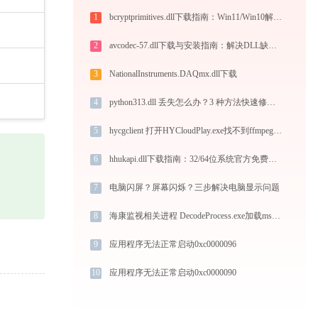
1
bcryptprimitives.dll下载指南：Win11/Win10解决DLL缺失问题的完整方案
2
avcodec-57.dll下载与安装指南：解决DLL缺失问题的完整方案
3
NationalInstruments.DAQmx.dll下载
4
python313.dll 丢失怎么办？3 种方法快速修复 - 专家教程
5
hycgclient 打开HYCloudPlay.exe找不到ffmpeg.dll怎么办
6
hhukapi.dll下载指南：32/64位系统官方免费版DLL文件修复教程
7
电脑闪屏？屏幕闪烁？三步解决电脑显示问题
8
海康监视相关进程 DecodeProcess.exe加载msvcr100.dll文件丢失处理办法
9
应用程序无法正常启动0xc0000096
10
应用程序无法正常启动0xc0000090