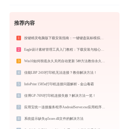
推荐内容
1
按键精灵电脑版下载安装指南：一键键盘鼠标模拟实现电脑自动办公与挂机
2
Eagle设计素材管理工具入门教程：下载安装与核心功能详解
3
Win10如何彻底永久关闭自动更新 5种方法教你永久关闭win10自动更新
4
佳能LBP 2410打印机无法连接？教你解决方法！
5
InfoPrint 1585n打印机连接问题解析 - 金山毒霸
6
佳博GP-76NI打印机连接失败？解决方法一览！
7
应用宝统一连接服务程序AndroidServer.exe应用程序错误0xc000007b解决方法
8
系统提示缺失qt5core.dll文件的解决方法