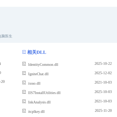
电脑医生
相关DLL
2025-10-22
B
IdentityCommon.dll
0
2025-12-02
IgniteChat.dll
20
2021-10-03
ixsso.dll
2025-10-03
IIS7InstallUtilities.dll
2021-10-03
InkAnalysis.dll
2025-11-20
itcplkey.dll