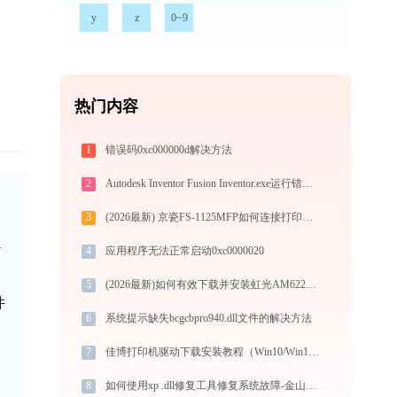
y
z
0~9
热门内容
1
错误码0xc000000d解决方法
2
Autodesk Inventor Fusion Inventor.exe运行错误提示0xc000007b的解决办法
3
(2026最新) 京瓷FS-1125MFP如何连接打印机？-金山毒霸
省
4
应用程序无法正常启动0xc0000020
5
(2026最新)如何有效下载并安装虹光AM6220打印机驱动？全方位指导手册
件
6
系统提示缺失bcgcbpro940.dll文件的解决方法
7
佳博打印机驱动下载安装教程（Win10/Win11）图文详解
8
如何使用xp .dll修复工具修复系统故障-金山毒霸