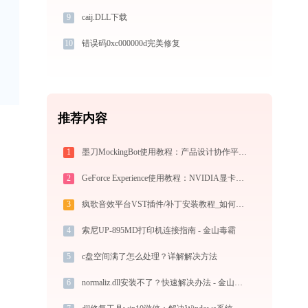
9
caij.DLL下载
10
错误码0xc000000d完美修复
推荐内容
1
墨刀MockingBot使用教程：产品设计协作平台从入门到精通
2
GeForce Experience使用教程：NVIDIA显卡驱动更新与游戏优化录制完全指南
3
疯歌音效平台VST插件/补丁安装教程_如何加载插件效果包
4
索尼UP-895MD打印机连接指南 - 金山毒霸
5
c盘空间满了怎么处理？详解解决方法
6
normaliz.dll安装不了？快速解决办法 - 金山毒霸