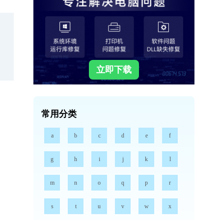
立即下载
常用分类
a
b
c
d
e
f
g
h
i
j
k
l
m
n
o
q
p
r
s
t
u
v
w
x