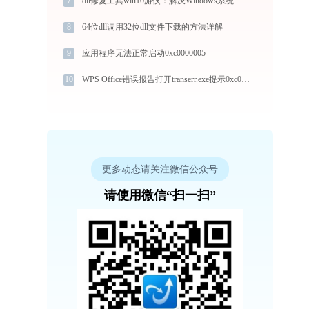
7
dll修复工具win10游侠：解决Windows系统常见问题指南
8
64位dll调用32位dll文件下载的方法详解
9
应用程序无法正常启动0xc0000005
10
WPS Office错误报告打开transerr.exe提示0xc000000d错误码怎么办
更多动态请关注微信公众号
请使用微信“扫一扫”