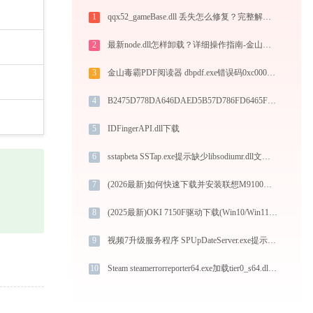
1
qqx52_gameBase.dll 丢失怎么修复？完整解决方案
2
最新node.dll怎样卸载？详细操作指南-金山毒霸
3
金山毒霸PDF阅读器 dbpdf.exe错误码0xc0000008处理办法
4
B2475D778DA646DAED5B57D786FD6465F9D80CA0.dll下载
5
IDFingerAPI.dll下载
6
sstapbeta SSTap.exe提示缺少libsodiumr.dll文件的解决办法
7
(2026最新)如何快速下载并安装联想M9100打印机驱动：详细步骤解析
8
(2025最新)OKI 7150F驱动下载(Win10/Win11)及图文安装教程
9
视频7升级服务程序 SPUpDateServer.exe提示缺少libgethdsign.dll文件的解决办法
10
Steam steamerrorreporter64.exe加载tier0_s64.dll文件丢失处理办法