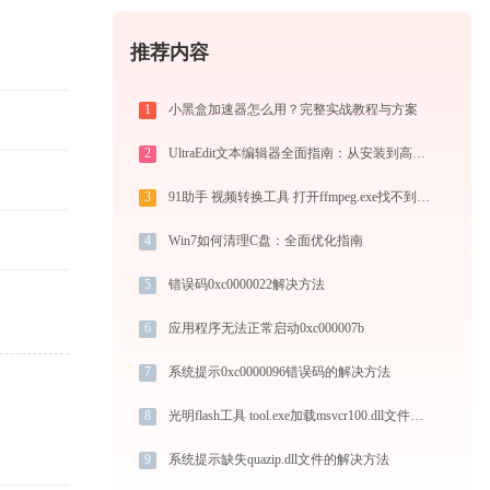
推荐内容
1
小黑盒加速器怎么用？完整实战教程与方案
2
UltraEdit文本编辑器全面指南：从安装到高级技巧一篇就够（附快捷键大全）
3
91助手 视频转换工具 打开ffmpeg.exe找不到avdevice-58.dll怎么办
4
Win7如何清理C盘：全面优化指南
5
错误码0xc0000022解决方法
6
应用程序无法正常启动0xc000007b
7
系统提示0xc0000096错误码的解决方法
8
光明flash工具 tool.exe加载msvcr100.dll文件丢失处理办法
9
系统提示缺失quazip.dll文件的解决方法