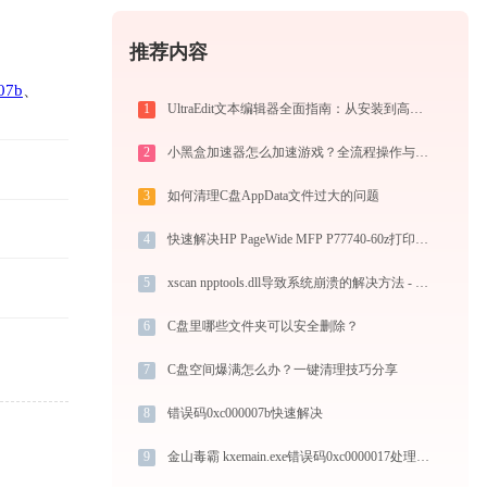
推荐内容
07b
、
1
UltraEdit文本编辑器全面指南：从安装到高级技巧一篇就够（附快捷键大全）
2
小黑盒加速器怎么加速游戏？全流程操作与节点选择指南
3
如何清理C盘AppData文件过大的问题
4
快速解决HP PageWide MFP P77740-60z打印机驱动安装问题，这篇文章告诉你方法
5
xscan npptools.dll导致系统崩溃的解决方法 - 金山毒霸
6
C盘里哪些文件夹可以安全删除？
7
C盘空间爆满怎么办？一键清理技巧分享
8
错误码0xc000007b快速解决
9
金山毒霸 kxemain.exe错误码0xc0000017处理办法