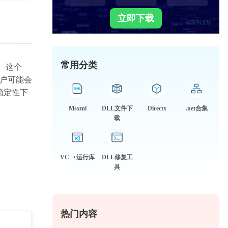
立即下载
常用分类
源。这个
用户可能会
稳定性下
Msxml
DLL文件下
Directx
.net合集
载
VC++运行库
DLL修复工
具
热门内容