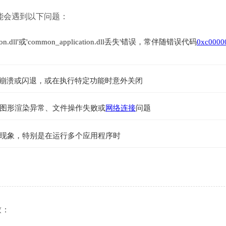
时，您可能会遇到以下问题：
dll'或'common_application.dll丢失'错误，常伴随错误代码
0xc0000
即崩溃或闪退，或在执行特定功能时意外关闭
图形渲染异常、文件操作失败或
网络连接
问题
现象，特别是在运行多个应用程序时
致：