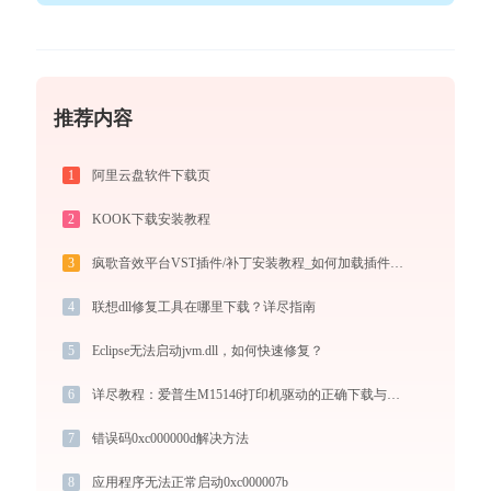
推荐内容
1
阿里云盘软件下载页
2
KOOK下载安装教程
3
疯歌音效平台VST插件/补丁安装教程_如何加载插件效果包
4
联想dll修复工具在哪里下载？详尽指南
5
Eclipse无法启动jvm.dll，如何快速修复？
6
详尽教程：爱普生M15146打印机驱动的正确下载与安装方式
7
错误码0xc000000d解决方法
8
应用程序无法正常启动0xc000007b