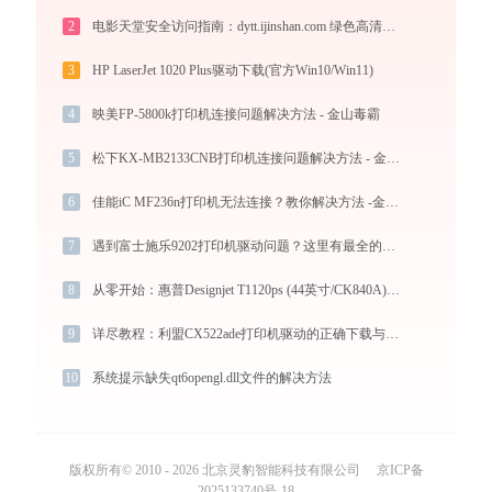
2
电影天堂安全访问指南：dytt.ijinshan.com 绿色高清影视资源获取秘籍
3
HP LaserJet 1020 Plus驱动下载(官方Win10/Win11)
4
映美FP-5800k打印机连接问题解决方法 - 金山毒霸
5
松下KX-MB2133CNB打印机连接问题解决方法 - 金山毒霸
6
佳能iC MF236n打印机无法连接？教你解决方法 -金山毒霸
7
遇到富士施乐9202打印机驱动问题？这里有最全的下载及安装指导
8
从零开始：惠普Designjet T1120ps (44英寸/CK840A)打印机驱动的下载及安装流程
9
详尽教程：利盟CX522ade打印机驱动的正确下载与安装方式
10
系统提示缺失qt6opengl.dll文件的解决方法
版权所有© 2010 - 2026 北京灵豹智能科技有限公司
京ICP备
2025133740号-18