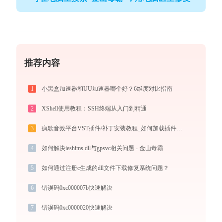
推荐内容
1
小黑盒加速器和UU加速器哪个好？6维度对比指南
2
XShell使用教程：SSH终端从入门到精通
3
疯歌音效平台VST插件/补丁安装教程_如何加载插件效果包
4
如何解决ieshims.dll与gpsvc相关问题 - 金山毒霸
5
如何通过注册c生成的dll文件下载修复系统问题？
6
错误码0xc000007b快速解决
7
错误码0xc0000020快速解决