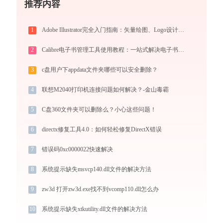
推荐内容
1
Adobe Illustrator完全入门指南：矢量绘图、Logo设计到商业插画的必备工具详解
2
Calibre电子书管理工具使用教程：一站式解决电子书格式转换、元数据管理与设备同步
3
c盘用户下appdata文件夹哪些可以安全删除？
4
联想M2040打印机连接问题如何解决？-金山毒霸
5
C盘360文件夹可以删除么？小心这些问题！
6
directx修复工具4.0：如何轻松修复DirectX错误
7
错误码0xc0000022快速解决
8
系统提示缺失msvcp140.dll文件的解决方法
9
zw3d 打开zw3d.exe找不到vcomp110.dll怎么办
10
系统提示缺失xtkutility.dll文件的解决方法