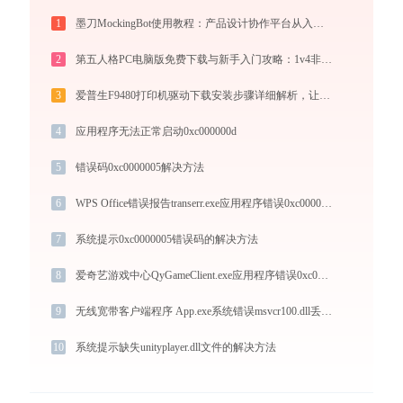
1
墨刀MockingBot使用教程：产品设计协作平台从入门到精通
2
第五人格PC电脑版免费下载与新手入门攻略：1v4非对称竞技的极致体验
3
爱普生F9480打印机驱动下载安装步骤详细解析，让安装更简单
4
应用程序无法正常启动0xc000000d
5
错误码0xc0000005解决方法
6
WPS Office错误报告transerr.exe应用程序错误0xc000000d解决方法
7
系统提示0xc0000005错误码的解决方法
8
爱奇艺游戏中心QyGameClient.exe应用程序错误0xc000009a解决方法
9
无线宽带客户端程序 App.exe系统错误msvcr100.dll丢失如何解决
10
系统提示缺失unityplayer.dll文件的解决方法