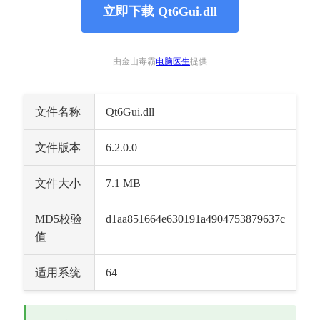
立即下载 Qt6Gui.dll
由金山毒霸
电脑医生
提供
文件名称
Qt6Gui.dll
文件版本
6.2.0.0
文件大小
7.1 MB
MD5校验
d1aa851664e630191a4904753879637c
值
适用系统
64