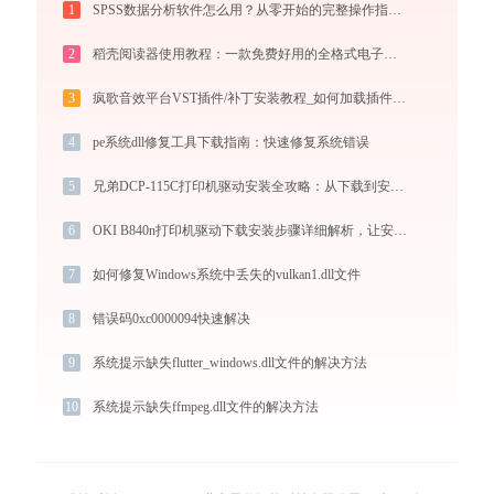
1
SPSS数据分析软件怎么用？从零开始的完整操作指南（附实战案例）
2
稻壳阅读器使用教程：一款免费好用的全格式电子书与文档阅读神器
3
疯歌音效平台VST插件/补丁安装教程_如何加载插件效果包
4
pe系统dll修复工具下载指南：快速修复系统错误
5
兄弟DCP-115C打印机驱动安装全攻略：从下载到安装完全教程
6
OKI B840n打印机驱动下载安装步骤详细解析，让安装更简单
7
如何修复Windows系统中丢失的vulkan1.dll文件
8
错误码0xc0000094快速解决
9
系统提示缺失flutter_windows.dll文件的解决方法
10
系统提示缺失ffmpeg.dll文件的解决方法