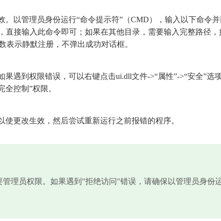
才能生效。以管理员身份运行“命令提示符”（CMD），输入以下命令
在System32目录，直接输入此命令即可；如果在其他目录，需要输入完整路径
\ui.dll`。/s参数表示静默注册，不弹出成功对话框。
到权限错误，可以右键点击ui.dll文件->“属性”->“安全”选
拥有“完全控制”权限。
以使更改生效，然后尝试重新运行之前报错的程序。
需要管理员权限。如果遇到"拒绝访问"错误，请确保以管理员身份