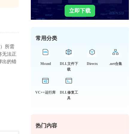
立即下载
常用分类
I）所需
将无法正
弹出的错
Msxml
DLL文件下
Directx
.net合集
载
VC++运行库
DLL修复工
具
热门内容