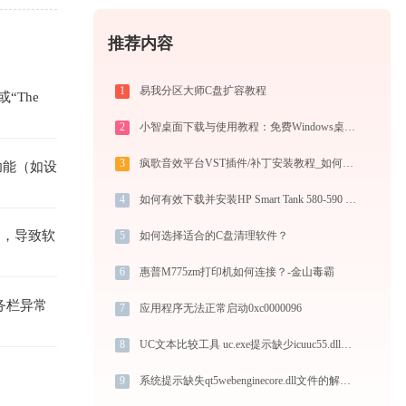
推荐内容
1
易我分区大师C盘扩容教程
“The 
2
小智桌面下载与使用教程：免费Windows桌面整理+AI智能搜索效率工具
3
疯歌音效平台VST插件/补丁安装教程_如何加载插件效果包
功能（如设
4
如何有效下载并安装HP Smart Tank 580-590 series PCL3 (V3)打印机驱动？全方位指导手册
出，导致软
5
如何选择适合的C盘清理软件？
6
惠普M775zm打印机如何连接？-金山毒霸
任务栏异常
7
应用程序无法正常启动0xc0000096
8
UC文本比较工具 uc.exe提示缺少icuuc55.dll文件的解决办法
9
系统提示缺失qt5webenginecore.dll文件的解决方法