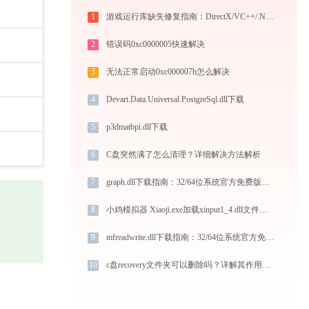
1
游戏运行库缺失修复指南：DirectX/VC++/.NET一键补齐解决闪退报错
2
错误码0xc0000005快速解决
3
无法正常启动0xc000007b怎么解决
4
Devart.Data.Universal.PostgreSql.dll下载
5
p3dmatbpi.dll下载
6
C盘突然满了怎么清理？详细解决方法解析
7
graph.dll下载指南：32/64位系统官方免费版安全获取与安装教程
8
小鸡模拟器 Xiaoji.exe加载xinput1_4.dll文件丢失处理办法
9
mfreadwrite.dll下载指南：32/64位系统官方免费版获取与安装教程
10
c盘recovery文件夹可以删除吗？详解其作用及影响