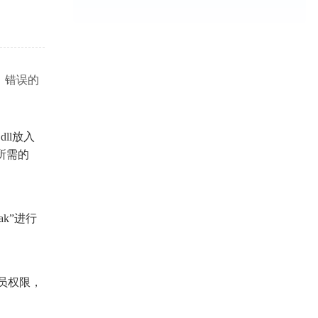
。错误的
ll放入 
程序所需的
k”进行
员权限，