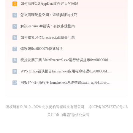
3
如何清理C盘AppData文件过大的问题
4
怎么清理硬盘空间：详细步骤与技巧
5
解决ieshims.dll错误：有效步骤指南
6
如何修复64位Oracle oci.dll缺失问题
7
错误码0xc000007b快速解决
8
税控发票开票 MainExecuteS.exe运行错误提示0xc000000d的解决办法
9
WPS Office错误报告transerr.exe应用程序错误0xc000000d解决方法
10
网银伴侣启动程序 launcher.exe系统错误steam_api64.dll丢失如何解决
版权所有© 2010 - 2026 北京灵豹智能科技有限公司
京ICP备2025133740号-18
关注“金山毒霸”微信公众号