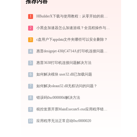
推荐内容
1
HBuilderX下载与使用教程：从零开始的前端开发指南
2
小黑盒加速器怎么加速游戏？全流程操作与节点选择指南
3
c盘用户下appdata文件夹哪些可以安全删除？
4
惠普designjet 430(C4714A)打印机连接问题如何解决？-金山毒霸
5
惠普3638打印机连接问题解决方法
6
如何解决模块 user32.dll已加载问题
7
如何解决oleaut32.dll无权访问的问题？
8
错误码0xc000000d解决方法
9
税控发票开票MainExecuteS.exe应用程序错误0xc000000d解决方法
10
应用程序无法正常启动0xc0000020